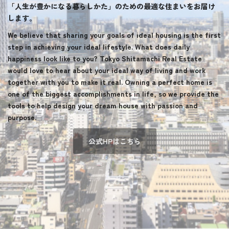
「人生が豊かになる暮らしかた」のための最適な住まいをお届け
します。
We believe that sharing your goals of ideal housing is the first
step in achieving your ideal lifestyle. What does daily
happiness look like to you? Tokyo Shitamachi Real Estate
would love to hear about your ideal way of living and work
together with you to make it real. Owning a perfect home is
one of the biggest accomplishments in life, so we provide the
tools to help design your dream house with passion and
purpose.
公式HPはこちら